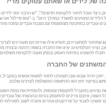
לה של לידים או שאתם עסוקים מדי?
, כיצד אוכל לחזור ללקוחות חדשים?", "יש הרבה יותר לידים ה
 הלידים המגיעים למשרד במהלך היום". ב-"טופ סיילס" אנו ש
בים עובדים במתכונת מצומצמת עם מצבת עובדים נמוכה מהרג
ג
שתחזור למתעניינים, תוודא אילו שירות הם מעוניינים לצר
, נציגי הטלמיטינג יציגו את החברה בשפה רהוטה ובצורה מח
ם תוכלו להשקיע בפיתוח העסק ובמתן מענה ללקוחות משלמים.
 המשתנים של החברה
. יתכן ויהיה שבוע שבו תצטרכו לחזור למאות אנשים במקביל,
ינג
במיקור חוץ הוא ההתאמה המושלמת לצרכים שלכם.
ושה נציגים במקביל לתקופות עמוסות, ולהפחית את כמות השע
כל השנה, אינכם צריכים להתעסק בגיוס ובהכשרה של עובדים
ים ימשיכו לעבוד על פרויקטים אחרים ותוכלו לשוב לפעילות 