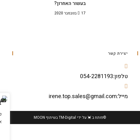
בעשור האחרון?
17 בנובמבר 2020
יצירת קשר
טלפון:
054-2281193
מייל:
irene.top.sales@gmail.com
א
כ
©פותח ב 💓 על ידי TM-Digital
בשיתוף MOON
א