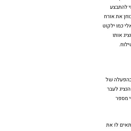
וי להתבצע
וחן את אורח
לי כמו ילקוט
יג אותו
ילוח.
 בהפעלה של
נציג לעבר
י מספר
אים לו את