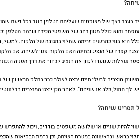
יחה?
ה בעבר רצף של משפטים שעליהם הטלפן חוזר בכל פעם שהוא
התפתח והוא כולל מגוון רחב של משפטי מכירה שבהם הטלפן י
כלל הוא בנוי כתרשים זרימה שתלוי בתגובה של הלקוח. למשל, 
צגה קצרה של הנציג ובחינה האם הלקוח פנוי לשיחה. אם הלקוח 
ר שאלות שנועדו לכוון את הנציג לבחור את דרך הפניה הנכונה
ווק מוצרים לבעלי חיים ירצה לשלב כבר בחלק הראשון של 
לך חתול, כלב או שניהם". לאחר מכן יוצגו המוצרים הרלוונטיי
 תסריט שיחה?
וי להיות שניים או שלושה משפטים בודדים, ויכול להתפרש על
לוי בראש ובראשונה במטרת השיחה, וכן ברמת הבקיאות שהנציג