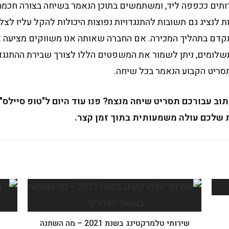
ותים ככפפה ליד, ומשתמשים בתוכן הנאמר בשיחה בצורה חכמה
 לנציג גם תשובות להתנגדויות נפוצות היכולות להקל עליו לצל
קדם בתהליך המכירה. אם החברה שאותה אנו משווקים מציעה א
לומים, ניתן לשמור את המשפטים הללו לצורך שבירת ההתנגדו
סריט הקבוע הנאמר בכל שיחה.
תוב עבורכם תסריט שיחה מנצח? פנו עוד היום ל"טופ סיילס", 
 שלכם עולה משמעותית בתוך זמן קצר.
שירותי טלמרקטינג בשנת 2021 – מה השתנה