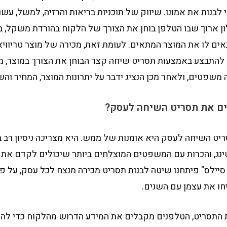
 לבנות את אמונו. שיווק של תוכניות בריאות והרזיה, למשל, עש
 ארוך שבו הטלפן בוחן את הצורך של הלקוח בהורדת משקל, ב
ים לו את המוצר המתאים. לעומת זאת, מכירה של מוצר טריוויא
 להתבצע באמצעות תסריט שיחה קצר הבוחן את הצורך במוצר, מצ
שפטים, ולאחר מכן הנציג ידבר על יתרונות המוצר, המחיר והש
ם את תסריט השיחה לעסק?
ט השיחה לעסק היא אומנות של ממש. היא מצריכה ניסיון רב
נג, והכרות עם המשפטים המוצלחים ביותר שיכולים לקדם את ה
סיילס" פיתחנו שיטה לבנות תסריט מכירה מנצח לכל עסק, על פ
חו את עצמן עם השנים.
 התסריט, הטלפנים מקבלים את המידע הדרוש מהלקוח כדי להת